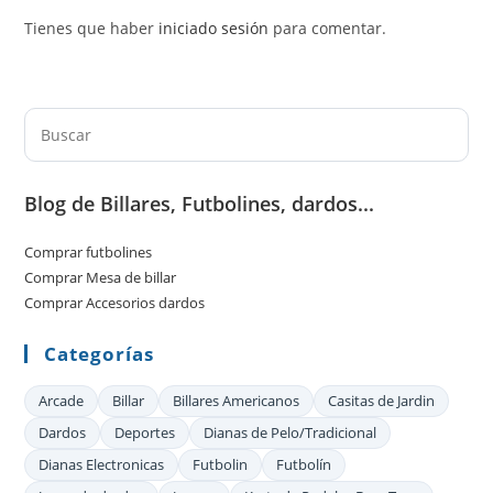
Tienes que haber
iniciado sesión
para comentar.
Pul
Es
par
Blog de Billares, Futbolines, dardos...
cer
el
Comprar futbolines
pan
Comprar Mesa de billar
de
Comprar Accesorios dardos
bú
Categorías
Arcade
Billar
Billares Americanos
Casitas de Jardin
Dardos
Deportes
Dianas de Pelo/Tradicional
Dianas Electronicas
Futbolin
Futbolín