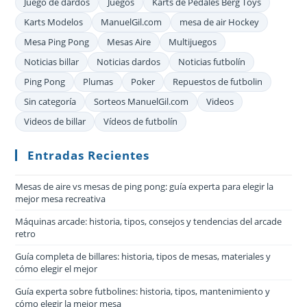
Juego de dardos
Juegos
Karts de Pedales Berg Toys
Karts Modelos
ManuelGil.com
mesa de air Hockey
Mesa Ping Pong
Mesas Aire
Multijuegos
Noticias billar
Noticias dardos
Noticias futbolín
Ping Pong
Plumas
Poker
Repuestos de futbolin
Sin categoría
Sorteos ManuelGil.com
Videos
Videos de billar
Vídeos de futbolín
Entradas Recientes
Mesas de aire vs mesas de ping pong: guía experta para elegir la
mejor mesa recreativa
Máquinas arcade: historia, tipos, consejos y tendencias del arcade
retro
Guía completa de billares: historia, tipos de mesas, materiales y
cómo elegir el mejor
Guía experta sobre futbolines: historia, tipos, mantenimiento y
cómo elegir la mejor mesa