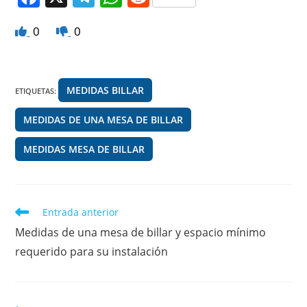
a
el
h
e
0
0
c
e
at
d
e
gr
s
di
b
a
A
t
MEDIDAS BILLAR
ETIQUETAS
:
o
m
p
MEDIDAS DE UNA MESA DE BILLAR
o
p
k
MEDIDAS MESA DE BILLAR
Leer
Entrada anterior
más
Medidas de una mesa de billar y espacio mínimo
artículos
requerido para su instalación