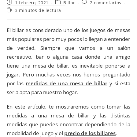
Publicación
Categoría
Comentarios
1 febrero, 2021
Billar
2 comentarios
de
de
de
Tiempo
3 minutos de lectura
la
la
la
de
entrada:
entrada:
entrada:
lectura:
El billar es considerado uno de los juegos de mesas
más populares pero muy pocos lo llegan a entender
de verdad. Siempre que vamos a un salón
recreativo, bar o alguna casa donde una amigo
tiene una mesa de billar, es inevitable ponerse a
jugar. Pero muchas veces nos hemos preguntado
por las
medidas de una mesa de billar
y si esta
seria apta para nuestro hogar.
En este artículo, te mostraremos como tomar las
medidas a una mesa de billar y las distintas
medidas que puedes encontrar dependiendo de la
modalidad de juego y el
precio de los billares
.