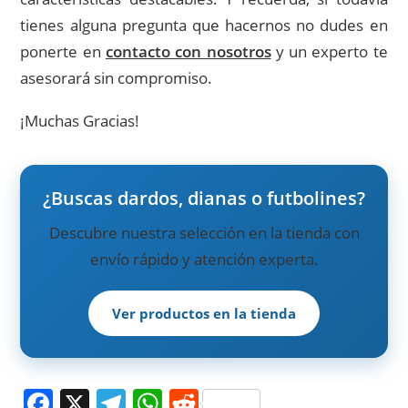
tienes alguna pregunta que hacernos no dudes en
ponerte en
contacto con nosotros
y un experto te
asesorará sin compromiso.
¡Muchas Gracias!
¿Buscas dardos, dianas o futbolines?
Descubre nuestra selección en la tienda con
envío rápido y atención experta.
Ver productos en la tienda
F
X
T
W
R