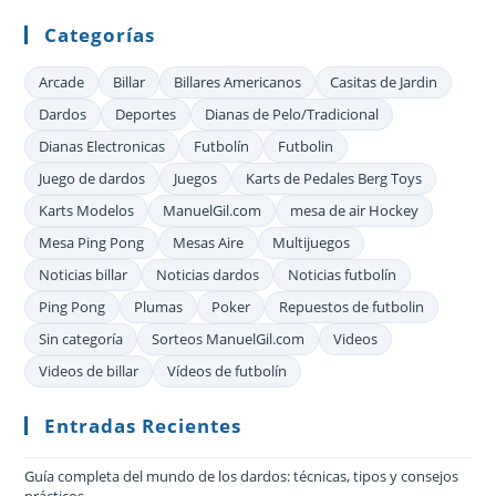
Categorías
Arcade
Billar
Billares Americanos
Casitas de Jardin
Dardos
Deportes
Dianas de Pelo/Tradicional
Dianas Electronicas
Futbolín
Futbolin
Juego de dardos
Juegos
Karts de Pedales Berg Toys
Karts Modelos
ManuelGil.com
mesa de air Hockey
Mesa Ping Pong
Mesas Aire
Multijuegos
Noticias billar
Noticias dardos
Noticias futbolín
Ping Pong
Plumas
Poker
Repuestos de futbolin
Sin categoría
Sorteos ManuelGil.com
Videos
Videos de billar
Vídeos de futbolín
Entradas Recientes
Guía completa del mundo de los dardos: técnicas, tipos y consejos