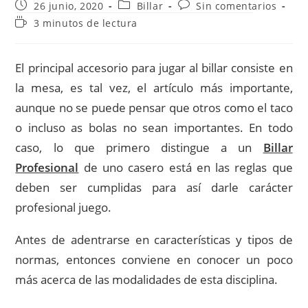
Publicación
Categoría
Comentarios
26 junio, 2020
Billar
Sin comentarios
de
de
de
Tiempo
3 minutos de lectura
la
la
la
de
entrada:
entrada:
entrada:
lectura:
El principal accesorio para jugar al billar consiste en
la mesa, es tal vez, el artículo más importante,
aunque no se puede pensar que otros como el taco
o incluso as bolas no sean importantes. En todo
caso, lo que primero distingue a un
Billar
Profesional
de uno casero está en las reglas que
deben ser cumplidas para así darle carácter
profesional juego.
Antes de adentrarse en características y tipos de
normas, entonces conviene en conocer un poco
más acerca de las modalidades de esta disciplina.