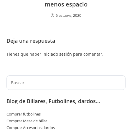
menos espacio
6 octubre, 2020
Deja una respuesta
Tienes que haber
iniciado sesión
para comentar.
Pul
Es
par
Blog de Billares, Futbolines, dardos...
cer
el
Comprar futbolines
pan
Comprar Mesa de billar
de
Comprar Accesorios dardos
bú