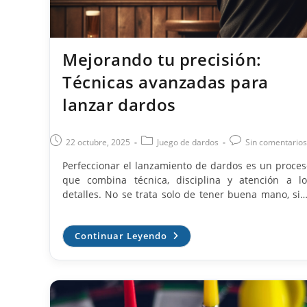
Mejorando tu precisión:
Técnicas avanzadas para
lanzar dardos
Publicación
Categoría
Comentarios
22 octubre, 2025
Juego de dardos
Sin comentarios
de
de
de
Perfeccionar el lanzamiento de dardos es un proces
la
la
la
que combina técnica, disciplina y atención a lo
entrada:
entrada:
entrada:
detalles. No se trata solo de tener buena mano, sin
de construir una rutina sólida que permita reproduc
un movimiento eficiente y constante en cad
Mejorando
Continuar Leyendo
lanzamiento. En este artículo exploraremo
Tu
elementos avanzados que abarcan desde la postura 
Precisión:
Técnicas
el agarre hasta la preparación mental, con ejercici
Avanzadas
prácticos para mejorar la puntería y disfrutar cad
Para
Lanzar
partida con mayor confianza. Postura y equilibrio: 
Dardos