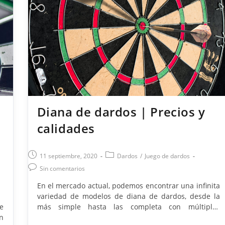
y
De
peso El peso de un…
Acero
ie
Diana de dardos | Precios y
calidades
Publicación
Categoría
11 septiembre, 2020
Dardos
/
Juego de dardos
de
de
Comentarios
Sin comentarios
la
la
de
En el mercado actual, podemos encontrar una infinita
entrada:
entrada:
la
variedad de modelos de diana de dardos, desde la
entrada:
e
más simple hasta las completa con múltiples
un
accesorios. Esto ocasiona una gran dificultad a la hora