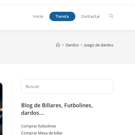
Alternar
Tienda
Inicio
Contactar
búsqueda
>
Dardos
>
Juego de dardos
de
Pulsa
la
Escape
para
Blog de Billares, Futbolines,
cerrar
web
dardos...
el
panel
Comprar futbolines
de
Comprar Mesa de billar