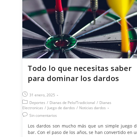
base de un buen lanzamiento Una postura estable 
natural es la columna vertebral del tiro. Coloca el p
dominante ligeramente adelantado,…
Todo lo que necesitas saber
para dominar los dardos
Publicación
31 enero, 2025
de
Categoría
Deportes
/
Dianas de Pelo/Tradicional
/
Dianas
la
de
Electronicas
/
Juego de dardos
/
Noticias dardos
entrada:
la
Comentarios
Sin comentarios
entrada:
de
Los dardos son mucho más que un simple juego d
la
bar. Con el paso de los años, se han convertido en 
entrada: