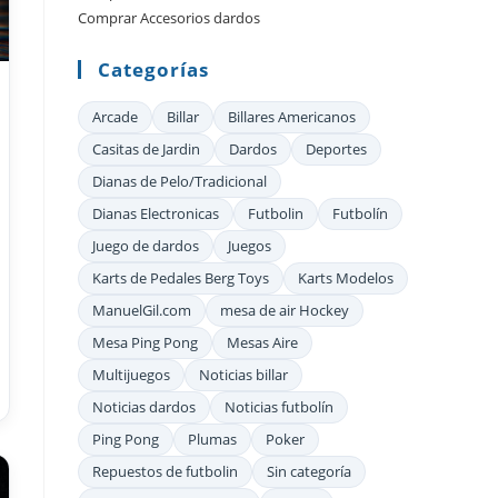
búsqueda.
Comprar Accesorios dardos
Categorías
Arcade
Billar
Billares Americanos
Casitas de Jardin
Dardos
Deportes
Dianas de Pelo/Tradicional
Dianas Electronicas
Futbolin
Futbolín
Juego de dardos
Juegos
Karts de Pedales Berg Toys
Karts Modelos
ManuelGil.com
mesa de air Hockey
Mesa Ping Pong
Mesas Aire
Multijuegos
Noticias billar
Noticias dardos
Noticias futbolín
Ping Pong
Plumas
Poker
Repuestos de futbolin
Sin categoría