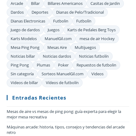
Arcade
Billar
Billares Americanos
Casitas de Jardin
Dardos
Deportes
Dianas de Pelo/Tradicional
Dianas Electronicas
Futbolin
Futbolín
Juego de dardos
Juegos
Karts de Pedales Berg Toys
Karts Modelos
ManuelGil.com
mesa de air Hockey
Mesa Ping Pong
Mesas Aire
Multijuegos
Noticias billar
Noticias dardos
Noticias futbolín
Ping Pong
Plumas
Poker
Repuestos de futbolin
Sin categoría
Sorteos ManuelGil.com
Videos
Videos de billar
Vídeos de futbolín
Entradas Recientes
Mesas de aire vs mesas de ping pong: guía experta para elegir la
mejor mesa recreativa
Máquinas arcade: historia, tipos, consejos y tendencias del arcade
retro