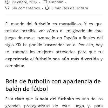
Publicación
Categoría
24 enero, 2022
Futbolín
de
de
Comentarios
Tiempo
Sin comentarios
3 minutos de lectura
la
la
de
de
entrada:
entrada:
la
lectura:
entrada:
El mundo del
futbolín
es maravilloso. Y es que
resulta increíble ver cómo el imaginario de este
juego de mesa inventado en España a finales del
siglo XIX ha podido trascender tanto. Por ello, hoy
te traemos los mejores accesorios para que
tu
experiencia al futbolín sea aún más divertida
y
completa:
Bola de futbolín con apariencia de
balón de fútbol
Está claro que la
bola del futbolín
es uno de los
grandes protagonistas de este juego y, para