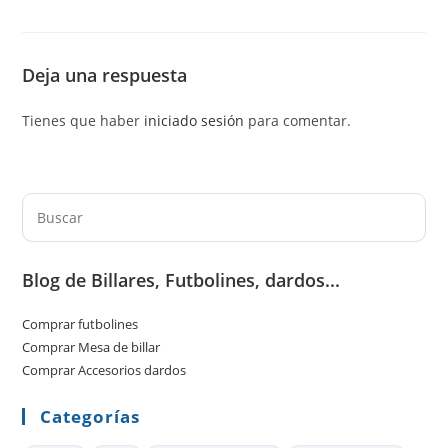
Deja una respuesta
Tienes que haber
iniciado sesión
para comentar.
Pul
Es
par
Blog de Billares, Futbolines, dardos...
cer
el
Comprar futbolines
pan
Comprar Mesa de billar
de
Comprar Accesorios dardos
bú
Categorías