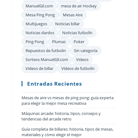
ManuelGil.com
mesa de air Hockey
Mesa Ping Pong
Mesas Aire
Multijuegos
Noticias billar
Noticias dardos
Noticias futbolín
Ping Pong
Plumas
Poker
Repuestos de futbolin
Sin categoría
Sorteos ManuelGil.com
Videos
Videos de billar
Vídeos de futbolín
Entradas Recientes
Mesas de aire vs mesas de ping pong: guía experta
para elegir la mejor mesa recreativa
Máquinas arcade: historia, tipos, consejos y
tendencias del arcade retro
Guía completa de billares: historia, tipos de mesas,
materiales y cómo elegir el mejor