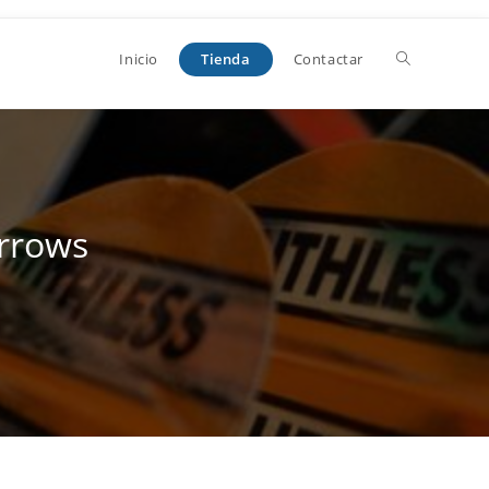
Alternar
Tienda
Inicio
Contactar
búsqueda
de
arrows
la
web