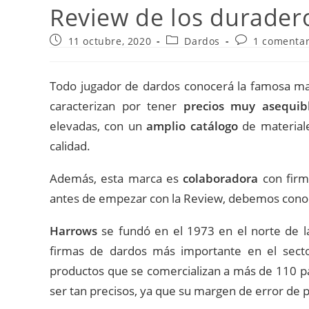
Review de los durader
Publicación
Categoría
Comentarios
11 octubre, 2020
Dardos
1 comentar
de
de
de
la
la
la
entrada:
entrada:
entrada:
Todo jugador de dardos conocerá la famosa m
caracterizan por tener
precios muy asequib
elevadas, con un
amplio catálogo
de materiale
calidad.
Además, esta marca es
colaboradora
con firm
antes de empezar con la Review, debemos conoc
Harrows
se fundó en el 1973 en el norte de l
firmas de dardos más importante en el secto
productos que se comercializan a más de 110 pa
ser tan precisos, ya que su margen de error de