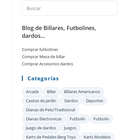
Pulsa
Escape
para
Blog de Billares, Futbolines,
cerrar
dardos...
el
panel
Comprar futbolines
de
Comprar Mesa de billar
búsqueda.
Comprar Accesorios dardos
Categorías
Arcade
Billar
Billares Americanos
Casitas de Jardin
Dardos
Deportes
Dianas de Pelo/Tradicional
Dianas Electronicas
Futbolín
Futbolin
Juego de dardos
Juegos
Karts de Pedales Berg Toys
Karts Modelos