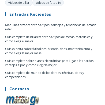
Videos de billar
Vídeos de futbolín
Entradas Recientes
Máquinas arcade: historia, tipos, consejos y tendencias del arcade
retro
Guía completa de billares: historia, tipos de mesas, materiales y
cómo elegir el mejor
Guía experta sobre futbolines: historia, tipos, mantenimiento y
cómo elegir la mejor mesa
Guía completa sobre dianas electrónicas para jugar a los dardos:
ventajas, tipos y cómo elegir la mejor
Guía completa del mundo de los dardos: técnicas, tipos y
competiciones
Contacto