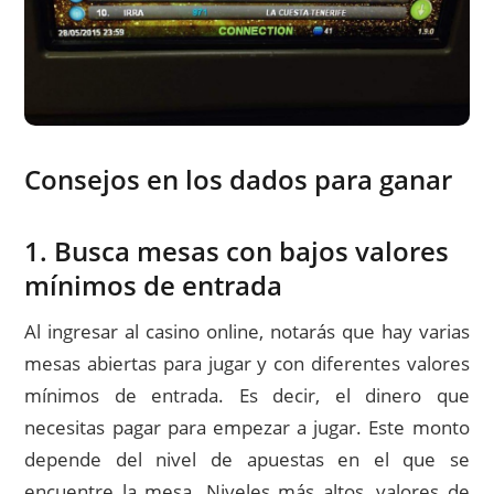
Consejos en los dados para ganar
1. Busca mesas con bajos valores
mínimos de entrada
Al ingresar al casino online, notarás que hay varias
mesas abiertas para jugar y con diferentes valores
mínimos de entrada. Es decir, el dinero que
necesitas pagar para empezar a jugar. Este monto
depende del nivel de apuestas en el que se
encuentre la mesa. Niveles más altos, valores de