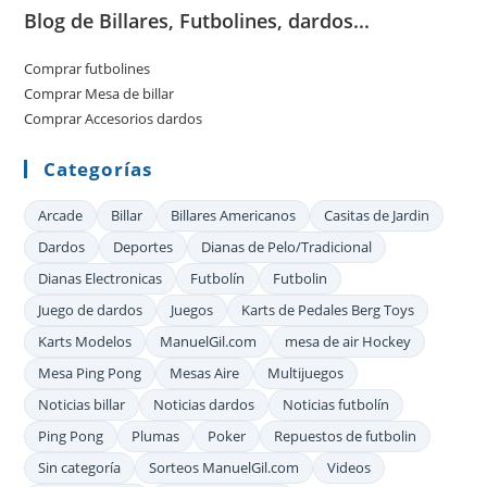
Blog de Billares, Futbolines, dardos...
cer
el
Comprar futbolines
pan
Comprar Mesa de billar
de
Comprar Accesorios dardos
bú
Categorías
Arcade
Billar
Billares Americanos
Casitas de Jardin
Dardos
Deportes
Dianas de Pelo/Tradicional
Dianas Electronicas
Futbolín
Futbolin
Juego de dardos
Juegos
Karts de Pedales Berg Toys
Karts Modelos
ManuelGil.com
mesa de air Hockey
Mesa Ping Pong
Mesas Aire
Multijuegos
Noticias billar
Noticias dardos
Noticias futbolín
Ping Pong
Plumas
Poker
Repuestos de futbolin
Sin categoría
Sorteos ManuelGil.com
Videos