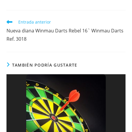
k
Leer
Entrada anterior
más
Nueva diana Winmau Darts Rebel 16` Winmau Darts
artículos
Ref. 3018
TAMBIÉN PODRÍA GUSTARTE