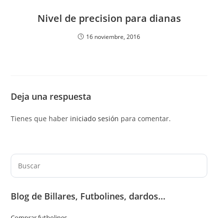
Nivel de precision para dianas
16 noviembre, 2016
Deja una respuesta
Tienes que haber
iniciado sesión
para comentar.
Pul
Es
par
Blog de Billares, Futbolines, dardos...
cer
el
Comprar futbolines