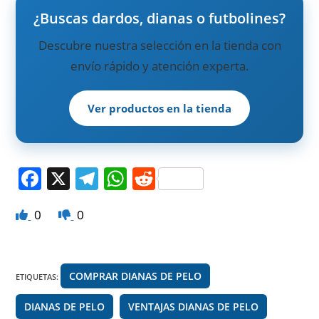
¿Buscas dardos, dianas o futbolines?
Descubre nuestra selección en la tienda con
envío rápido y atención experta.
Ver productos en la tienda
F
X
T
W
R
a
el
h
e
0
0
c
e
at
d
e
gr
s
di
b
a
A
t
COMPRAR DIANAS DE PELO
ETIQUETAS
:
o
m
p
DIANAS DE PELO
o
p
VENTAJAS DIANAS DE PELO