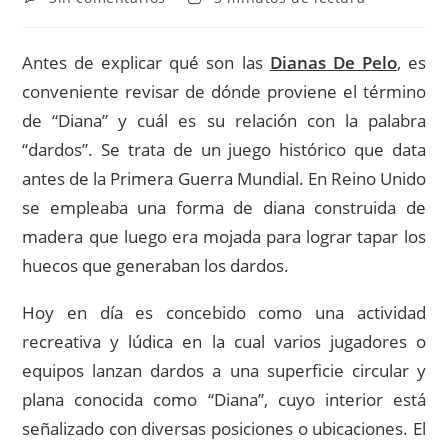
la
la
de
de
entrada:
entrada:
la
lectura:
entrada:
Antes de explicar qué son las
Dianas De Pelo
, es
conveniente revisar de dónde proviene el término
de “Diana” y cuál es su relación con la palabra
“dardos”. Se trata de un juego histórico que data
antes de la Primera Guerra Mundial. En Reino Unido
se empleaba una forma de diana construida de
madera que luego era mojada para lograr tapar los
huecos que generaban los dardos.
Hoy en día es concebido como una actividad
recreativa y lúdica en la cual varios jugadores o
equipos lanzan dardos a una superficie circular y
plana conocida como “Diana”, cuyo interior está
señalizado con diversas posiciones o ubicaciones. El