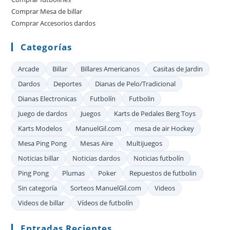
pan
Comprar Mesa de billar
de
Comprar Accesorios dardos
bú
Categorías
Arcade
Billar
Billares Americanos
Casitas de Jardin
Dardos
Deportes
Dianas de Pelo/Tradicional
Dianas Electronicas
Futbolín
Futbolin
Juego de dardos
Juegos
Karts de Pedales Berg Toys
Karts Modelos
ManuelGil.com
mesa de air Hockey
Mesa Ping Pong
Mesas Aire
Multijuegos
Noticias billar
Noticias dardos
Noticias futbolín
Ping Pong
Plumas
Poker
Repuestos de futbolin
Sin categoría
Sorteos ManuelGil.com
Videos
Videos de billar
Vídeos de futbolín
Entradas Recientes