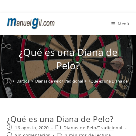
Ir
al
contenido
Menú
¿Qué es una Diana de
Pelo?
>
Dardos
>
Dianas de Pelo/Tradicional
>
¿Qué es una Diana de Pel
¿Qué es una Diana de Pelo?
Publicación
Categoría
16 agosto, 2020
Dianas de Pelo/Tradicional
de
de
Comentarios
Tiempo
Sin comentarios
3 minutos de lectura