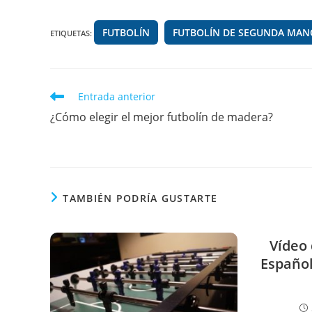
e
gr
s
di
b
a
A
t
FUTBOLÍN
FUTBOLÍN DE SEGUNDA MAN
ETIQUETAS
:
o
m
p
o
p
k
Leer
Entrada anterior
más
¿Cómo elegir el mejor futbolín de madera?
artículos
TAMBIÉN PODRÍA GUSTARTE
Vídeo 
Español