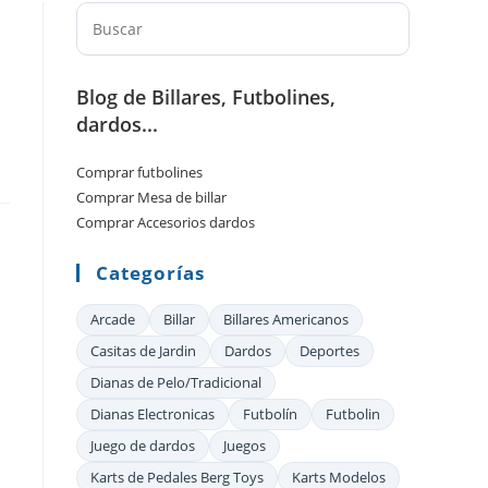
Pulsa
Escape
para
Blog de Billares, Futbolines,
cerrar
dardos...
el
panel
Comprar futbolines
de
Comprar Mesa de billar
búsqueda.
Comprar Accesorios dardos
Categorías
Arcade
Billar
Billares Americanos
Casitas de Jardin
Dardos
Deportes
Dianas de Pelo/Tradicional
Dianas Electronicas
Futbolín
Futbolin
Juego de dardos
Juegos
Karts de Pedales Berg Toys
Karts Modelos