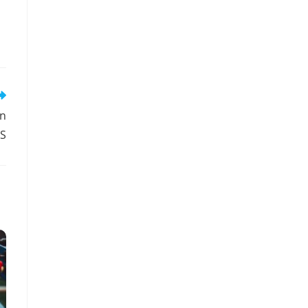
on
IS