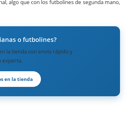
nal, algo que con los futbolines de segunda mano,
ianas o futbolines?
n la tienda con envío rápido y
 experta.
s en la tienda