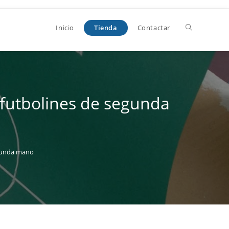
Alternar
Tienda
Inicio
Contactar
búsqueda
n futbolines de segunda
de
la
egunda mano
web