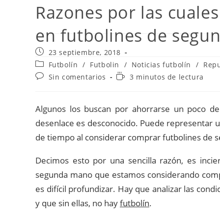
Razones por las cuales
en futbolines de seg
Publicación
23 septiembre, 2018
de
Categoría
Futbolín
/
Futbolin
/
Noticias futbolín
/
Repu
la
de
Comentarios
Tiempo
Sin comentarios
3 minutos de lectura
entrada:
la
de
de
entrada:
la
lectura:
entrada:
Algunos los buscan por ahorrarse un poco de 
desenlace es desconocido. Puede representar un 
de tiempo al considerar comprar futbolines de
Decimos esto por una sencilla razón, es incie
segunda mano que estamos considerando compra
es difícil profundizar. Hay que analizar las co
y que sin ellas, no hay
futbolín
.