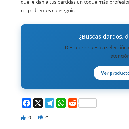
que le dan a tus partidas un toque más profesio
no podremos conseguir.
¿Buscas dardos, d
Descubre nuestra selección e
atención
Ver producto
F
X
T
W
R
a
el
h
e
0
0
c
e
at
d