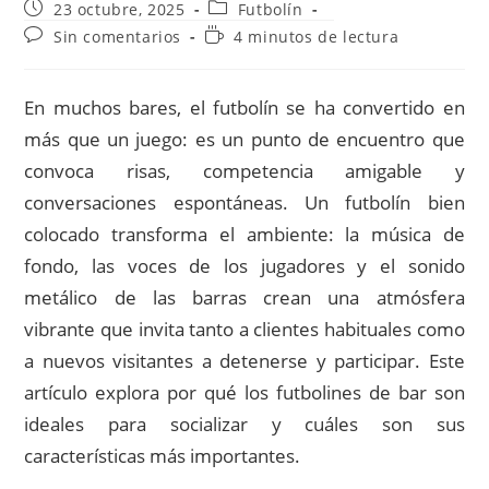
Publicación
Categoría
23 octubre, 2025
Futbolín
de
de
Comentarios
Tiempo
Sin comentarios
4 minutos de lectura
la
la
de
de
entrada:
entrada:
la
lectura:
entrada:
En muchos bares, el futbolín se ha convertido en
más que un juego: es un punto de encuentro que
convoca risas, competencia amigable y
conversaciones espontáneas. Un futbolín bien
colocado transforma el ambiente: la música de
fondo, las voces de los jugadores y el sonido
metálico de las barras crean una atmósfera
vibrante que invita tanto a clientes habituales como
a nuevos visitantes a detenerse y participar. Este
artículo explora por qué los futbolines de bar son
ideales para socializar y cuáles son sus
características más importantes.