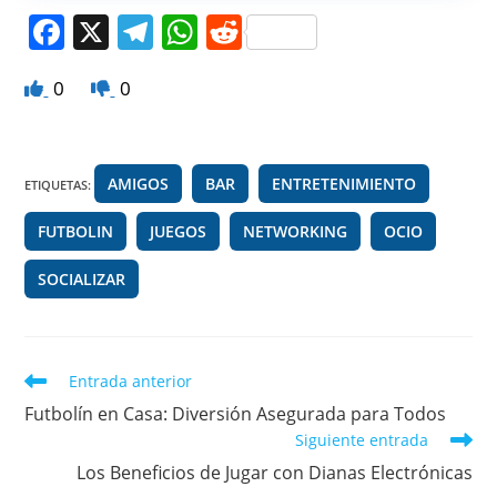
F
X
T
W
R
a
el
h
e
0
0
c
e
at
d
e
gr
s
di
b
a
A
t
AMIGOS
BAR
ENTRETENIMIENTO
ETIQUETAS
:
o
m
p
FUTBOLIN
o
JUEGOS
p
NETWORKING
OCIO
k
SOCIALIZAR
Leer
Entrada anterior
más
Futbolín en Casa: Diversión Asegurada para Todos
artículos
Siguiente entrada
Los Beneficios de Jugar con Dianas Electrónicas