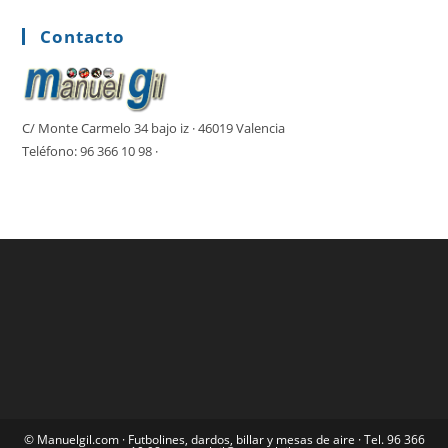
Contacto
C/ Monte Carmelo 34 bajo iz · 46019 Valencia
Teléfono: 96 366 10 98 ·
©
Manuelgil.com
· Futbolines, dardos, billar y mesas de aire · Tel.
96 366