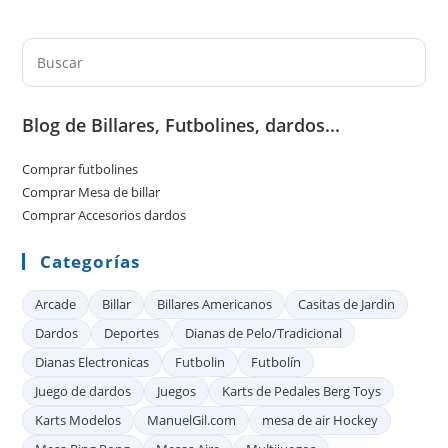
Pul
Es
par
Blog de Billares, Futbolines, dardos...
cer
el
Comprar futbolines
pan
Comprar Mesa de billar
de
Comprar Accesorios dardos
bú
Categorías
Arcade
Billar
Billares Americanos
Casitas de Jardin
Dardos
Deportes
Dianas de Pelo/Tradicional
Dianas Electronicas
Futbolin
Futbolín
Juego de dardos
Juegos
Karts de Pedales Berg Toys
Karts Modelos
ManuelGil.com
mesa de air Hockey