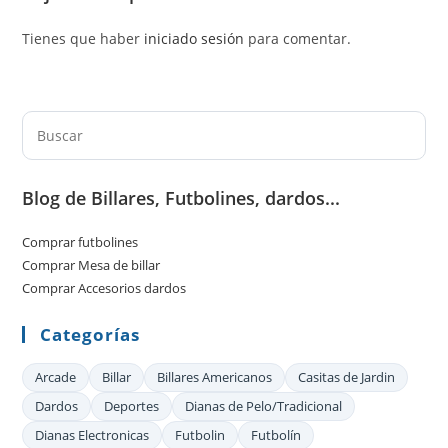
Tienes que haber
iniciado sesión
para comentar.
Pul
Es
par
Blog de Billares, Futbolines, dardos...
cer
el
Comprar futbolines
pan
Comprar Mesa de billar
de
Comprar Accesorios dardos
bú
Categorías
Arcade
Billar
Billares Americanos
Casitas de Jardin
Dardos
Deportes
Dianas de Pelo/Tradicional
Dianas Electronicas
Futbolin
Futbolín