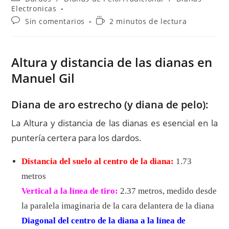
la
de
Electronicas
entrada:
la
Comentarios
Tiempo
Sin comentarios
2 minutos de lectura
entrada:
de
de
la
lectura:
entrada:
Altura y distancia de las dianas en
Manuel Gil
Diana de aro estrecho (y diana de pelo):
La Altura y distancia de las dianas es esencial en la
puntería certera para los dardos.
Distancia del suelo al centro de la diana:
1.73
metros
Vertical a la línea de tiro:
2.37 metros, medido desde
la paralela imaginaria de la cara delantera de la diana
Diagonal del centro de la diana a la línea de