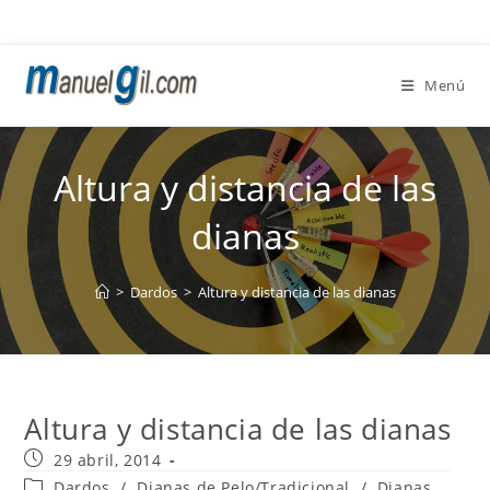
Ir
al
contenido
Menú
Altura y distancia de las
dianas
>
Dardos
>
Altura y distancia de las dianas
Altura y distancia de las dianas
Publicación
29 abril, 2014
de
Categoría
Dardos
/
Dianas de Pelo/Tradicional
/
Dianas