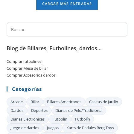
Accesorios
CARGAR MÁS ENTRADAS
Indispensable
que te aseguras de que el taco no reciba ningún
De
golpe que pueda dañarlo o deteriorarlo. Después de
Billar
haber seleccionado el tipo de taquera, tenemos que
conocer el espacio que dispone para…
Pul
Es
par
Blog de Billares, Futbolines, dardos...
cer
el
Comprar futbolines
pan
Comprar Mesa de billar
de
Comprar Accesorios dardos
bú
Categorías
Arcade
Billar
Billares Americanos
Casitas de Jardin
Dardos
Deportes
Dianas de Pelo/Tradicional
Dianas Electronicas
Futbolin
Futbolín
Juego de dardos
Juegos
Karts de Pedales Berg Toys