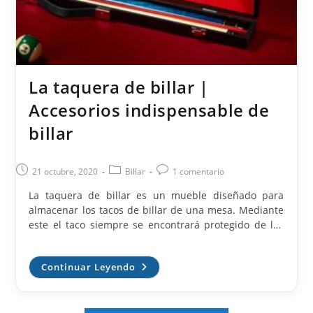
La taquera de billar |
Accesorios indispensable de
billar
Publicación
Categoría
Comentarios
21 octubre, 2020
Billar
1 comentario
de
de
de
La taquera de billar es un mueble diseñado para
la
la
la
almacenar los tacos de billar de una mesa. Mediante
entrada:
entrada:
entrada:
este el taco siempre se encontrará protegido de los
posibles agentes externos que pueda dañarlo. En el
mercado podemos encontrar muchos modelos, pero
La
Continuar Leyendo
debemos tener en cuenta el primer aspecto que es:
Taquera
¿necesitas una taquera dura o blanda? y ¿Qué
De
Billar
medidas de mesa de billar necesitas? Según los
|
expertos, siempre recomiendan la taquera dura ya