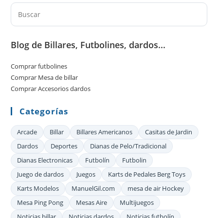
Pul
Es
par
Blog de Billares, Futbolines, dardos...
cer
el
Comprar futbolines
pan
Comprar Mesa de billar
de
Comprar Accesorios dardos
bú
Categorías
Arcade
Billar
Billares Americanos
Casitas de Jardin
Dardos
Deportes
Dianas de Pelo/Tradicional
Dianas Electronicas
Futbolín
Futbolin
Juego de dardos
Juegos
Karts de Pedales Berg Toys
Karts Modelos
ManuelGil.com
mesa de air Hockey
Mesa Ping Pong
Mesas Aire
Multijuegos
Noticias billar
Noticias dardos
Noticias futbolín