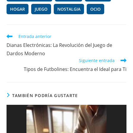
k
HOGAR
JUEGO
NOSTALGIA
OCIO
Leer
Entrada anterior
más
Dianas Electrónicas: La Revolución del Juego de
artículos
Dardos Moderno
Siguiente entrada
Tipos de Futbolines: Encuentra el Ideal para Ti
TAMBIÉN PODRÍA GUSTARTE