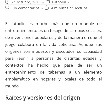
Publicación
Categoría
21 octubre, 2025
Futbolín
de
de
Comentarios
Tiempo
Sin comentarios
4 minutos de lectura
la
la
de
de
entrada:
entrada:
la
lectura:
entrada:
El futbolín es mucho más que un mueble de
entretenimiento: es un testigo de cambios sociales,
de invenciones populares y de la manera en que el
juego colabora en la vida cotidiana. Aunque sus
orígenes son modestos y discutidos, su capacidad
para reunir a personas de distintas edades y
contextos ha hecho que pase de ser un
entretenimiento de tabernas a un elemento
emblemático en hogares y locales de todo el
mundo.
Raíces y versiones del origen