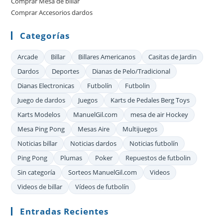
Comprar Mesa de billar
de
Comprar Accesorios dardos
bú
Categorías
Arcade
Billar
Billares Americanos
Casitas de Jardin
Dardos
Deportes
Dianas de Pelo/Tradicional
Dianas Electronicas
Futbolín
Futbolin
Juego de dardos
Juegos
Karts de Pedales Berg Toys
Karts Modelos
ManuelGil.com
mesa de air Hockey
Mesa Ping Pong
Mesas Aire
Multijuegos
Noticias billar
Noticias dardos
Noticias futbolín
Ping Pong
Plumas
Poker
Repuestos de futbolin
Sin categoría
Sorteos ManuelGil.com
Videos
Videos de billar
Vídeos de futbolín
Entradas Recientes