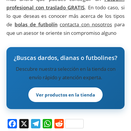
profesional con traslado GRATIS
. En todo caso, si
lo que deseas es conocer más acerca de los tipos
de
bolas de futbolín
contacta con nosotros
para
que un asesor te oriente sin compromiso alguno
¿Buscas dardos, dianas o futbolines?
Descubre nuestra selección en la tienda con
envío rápido y atención experta.
Ver productos en la tienda
F
X
T
W
R