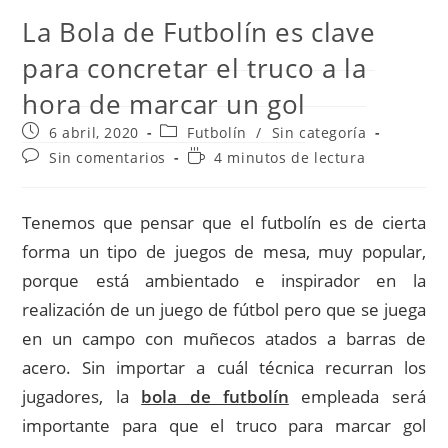
La Bola de Futbolín es clave
para concretar el truco a la
hora de marcar un gol
Publicación
Categoría
6 abril, 2020
Futbolín
/
Sin categoría
de
de
Comentarios
Tiempo
Sin comentarios
4 minutos de lectura
la
la
de
de
entrada:
entrada:
la
lectura:
entrada:
Tenemos que pensar que el futbolín es de cierta
forma un tipo de juegos de mesa, muy popular,
porque está ambientado e inspirador en la
realización de un juego de fútbol pero que se juega
en un campo con muñecos atados a barras de
acero. Sin importar a cuál técnica recurran los
jugadores, la
bola de futbolín
empleada será
importante para que el truco para marcar gol