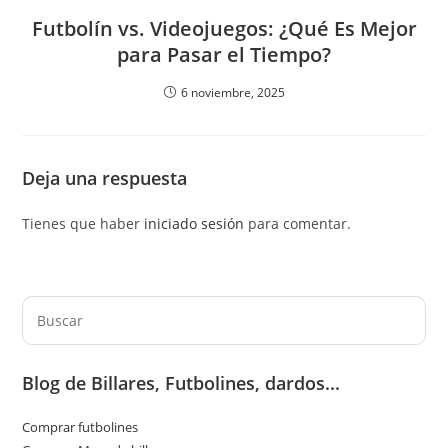
Futbolín vs. Videojuegos: ¿Qué Es Mejor
para Pasar el Tiempo?
6 noviembre, 2025
Deja una respuesta
Tienes que haber
iniciado sesión
para comentar.
Pul
Es
par
Blog de Billares, Futbolines, dardos...
cer
el
Comprar futbolines
pan