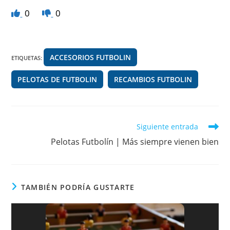
a
el
h
e
0
0
c
e
at
d
e
gr
s
di
b
a
A
t
ACCESORIOS FUTBOLIN
ETIQUETAS
:
o
m
p
PELOTAS DE FUTBOLIN
o
p
RECAMBIOS FUTBOLIN
k
Leer
Siguiente entrada
más
Pelotas Futbolín | Más siempre vienen bien
artículos
TAMBIÉN PODRÍA GUSTARTE