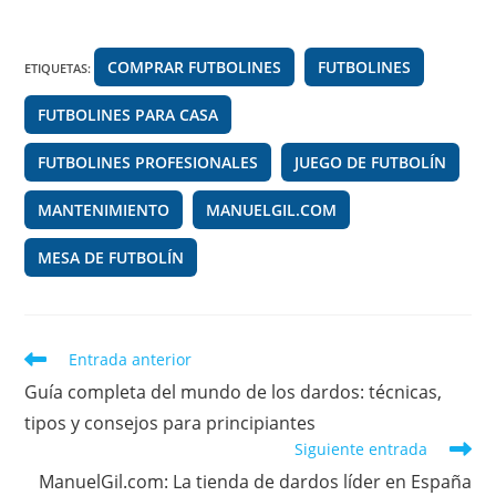
e
gr
s
di
b
a
A
t
COMPRAR FUTBOLINES
FUTBOLINES
ETIQUETAS
:
o
m
p
FUTBOLINES PARA CASA
o
p
k
FUTBOLINES PROFESIONALES
JUEGO DE FUTBOLÍN
MANTENIMIENTO
MANUELGIL.COM
MESA DE FUTBOLÍN
Leer
Entrada anterior
más
Guía completa del mundo de los dardos: técnicas,
artículos
tipos y consejos para principiantes
Siguiente entrada
ManuelGil.com: La tienda de dardos líder en España