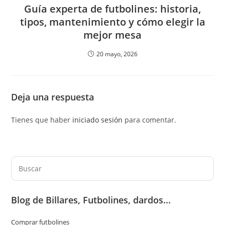
Guía experta de futbolines: historia,
tipos, mantenimiento y cómo elegir la
mejor mesa
20 mayo, 2026
Deja una respuesta
Tienes que haber
iniciado sesión
para comentar.
Pul
Es
par
Blog de Billares, Futbolines, dardos...
cer
el
Comprar futbolines
pan