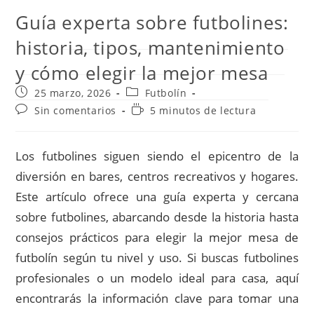
Guía experta sobre futbolines:
historia, tipos, mantenimiento
y cómo elegir la mejor mesa
Publicación
Categoría
25 marzo, 2026
Futbolín
de
de
Comentarios
Tiempo
Sin comentarios
5 minutos de lectura
la
la
de
de
entrada:
entrada:
la
lectura:
entrada:
Los futbolines siguen siendo el epicentro de la
diversión en bares, centros recreativos y hogares.
Este artículo ofrece una guía experta y cercana
sobre futbolines, abarcando desde la historia hasta
consejos prácticos para elegir la mejor mesa de
futbolín según tu nivel y uso. Si buscas futbolines
profesionales o un modelo ideal para casa, aquí
encontrarás la información clave para tomar una