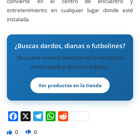
convierte en el centro de encuentro y
entretenimiento en cualquier lugar donde esté
instalada.
¿Buscas dardos, dianas o futbolines?
Descubre nuestra selección en la tienda con
envío rápido y atención experta.
Ver productos en la tienda
F
X
T
W
R
a
el
h
e
0
0
c
e
at
d