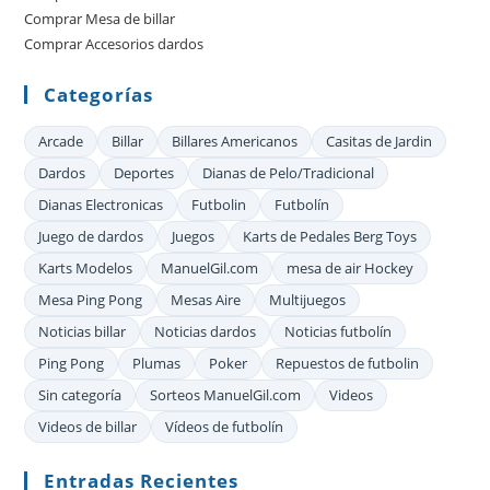
Comprar Mesa de billar
de
Comprar Accesorios dardos
bú
Categorías
Arcade
Billar
Billares Americanos
Casitas de Jardin
Dardos
Deportes
Dianas de Pelo/Tradicional
Dianas Electronicas
Futbolin
Futbolín
Juego de dardos
Juegos
Karts de Pedales Berg Toys
Karts Modelos
ManuelGil.com
mesa de air Hockey
Mesa Ping Pong
Mesas Aire
Multijuegos
Noticias billar
Noticias dardos
Noticias futbolín
Ping Pong
Plumas
Poker
Repuestos de futbolin
Sin categoría
Sorteos ManuelGil.com
Videos
Videos de billar
Vídeos de futbolín
Entradas Recientes