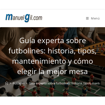
Ir
al
contenido
Menú
Guía experta sobre
futbolines: historia, tipos,
mantenimiento y cómo
elegir la mejor mesa
>
Futbolín
>
Guía experta sobre futbolines: historia, tipos, manten