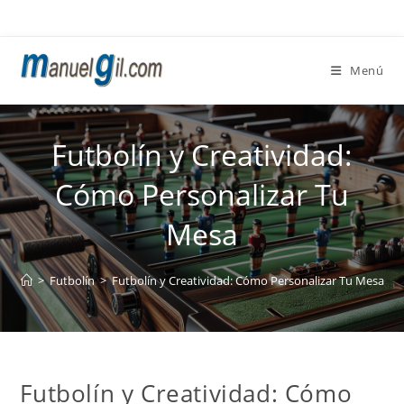
Ir
al
contenido
Menú
Futbolín y Creatividad:
Cómo Personalizar Tu
Mesa
>
Futbolín
>
Futbolín y Creatividad: Cómo Personalizar Tu Mesa
Futbolín y Creatividad: Cómo