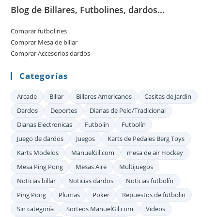
Blog de Billares, Futbolines, dardos...
cer
el
Comprar futbolines
pan
Comprar Mesa de billar
de
Comprar Accesorios dardos
bú
Categorías
Arcade
Billar
Billares Americanos
Casitas de Jardin
Dardos
Deportes
Dianas de Pelo/Tradicional
Dianas Electronicas
Futbolin
Futbolín
Juego de dardos
Juegos
Karts de Pedales Berg Toys
Karts Modelos
ManuelGil.com
mesa de air Hockey
Mesa Ping Pong
Mesas Aire
Multijuegos
Noticias billar
Noticias dardos
Noticias futbolín
Ping Pong
Plumas
Poker
Repuestos de futbolin
Sin categoría
Sorteos ManuelGil.com
Videos