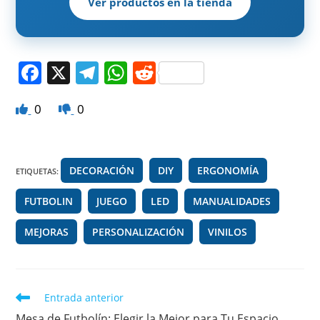
Ver productos en la tienda
F
X
T
W
R
a
el
h
e
0
0
c
e
at
d
e
gr
s
di
b
a
A
t
DECORACIÓN
DIY
ERGONOMÍA
ETIQUETAS
:
o
m
p
FUTBOLIN
o
JUEGO
p
LED
MANUALIDADES
k
MEJORAS
PERSONALIZACIÓN
VINILOS
Leer
Entrada anterior
más
Mesa de Futbolín: Elegir la Mejor para Tu Espacio