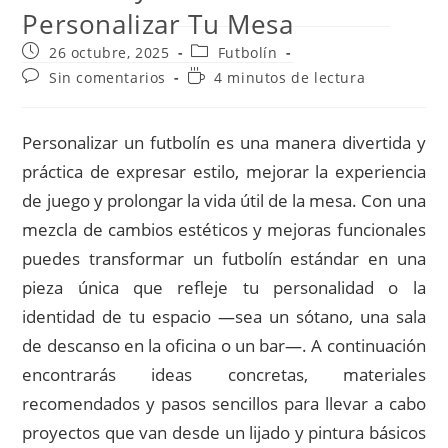
Personalizar Tu Mesa
Publicación
Categoría
26 octubre, 2025
Futbolín
de
de
Comentarios
Tiempo
Sin comentarios
4 minutos de lectura
la
la
de
de
entrada:
entrada:
la
lectura:
entrada:
Personalizar un futbolín es una manera divertida y
práctica de expresar estilo, mejorar la experiencia
de juego y prolongar la vida útil de la mesa. Con una
mezcla de cambios estéticos y mejoras funcionales
puedes transformar un futbolín estándar en una
pieza única que refleje tu personalidad o la
identidad de tu espacio —sea un sótano, una sala
de descanso en la oficina o un bar—. A continuación
encontrarás ideas concretas, materiales
recomendados y pasos sencillos para llevar a cabo
proyectos que van desde un lijado y pintura básicos