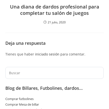
Una diana de dardos profesional para
completar tu salón de juegos
21 julio, 2020
Deja una respuesta
Tienes que haber
iniciado sesión
para comentar.
Pul
Es
par
Blog de Billares, Futbolines, dardos...
cer
el
Comprar futbolines
pan
Comprar Mesa de billar
de