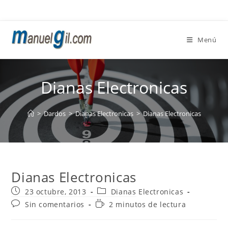
Ir
al
contenido
Menú
Dianas Electronicas
>
Dardos
>
Dianas Electronicas
>
Dianas Electronicas
Dianas Electronicas
Publicación
Categoría
23 octubre, 2013
Dianas Electronicas
de
de
Comentarios
Tiempo
Sin comentarios
2 minutos de lectura
la
la
de
de
entrada:
entrada:
la
lectura: