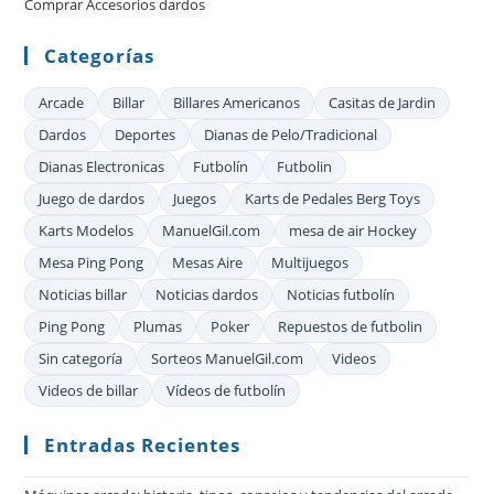
Comprar Accesorios dardos
bú
Categorías
Arcade
Billar
Billares Americanos
Casitas de Jardin
Dardos
Deportes
Dianas de Pelo/Tradicional
Dianas Electronicas
Futbolín
Futbolin
Juego de dardos
Juegos
Karts de Pedales Berg Toys
Karts Modelos
ManuelGil.com
mesa de air Hockey
Mesa Ping Pong
Mesas Aire
Multijuegos
Noticias billar
Noticias dardos
Noticias futbolín
Ping Pong
Plumas
Poker
Repuestos de futbolin
Sin categoría
Sorteos ManuelGil.com
Videos
Videos de billar
Vídeos de futbolín
Entradas Recientes