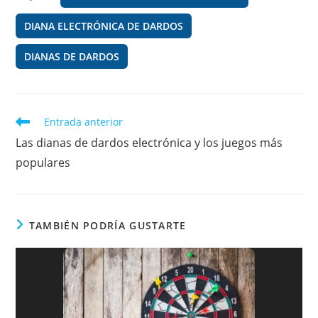
o
m
p
DIANA ELECTRÓNICA DE DARDOS
o
p
k
DIANAS DE DARDOS
Leer
Entrada anterior
más
Las dianas de dardos electrónica y los juegos más
artículos
populares
TAMBIÉN PODRÍA GUSTARTE