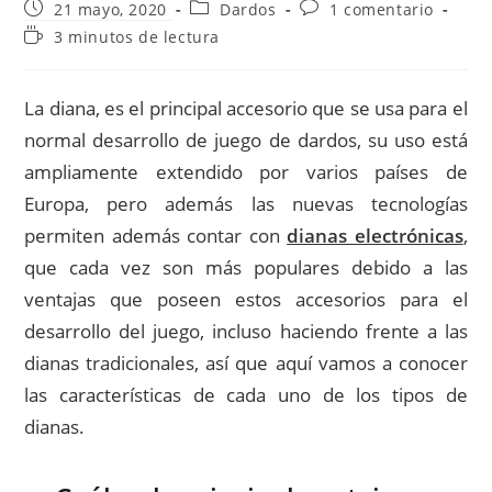
Publicación
Categoría
Comentarios
21 mayo, 2020
Dardos
1 comentario
de
de
de
Tiempo
3 minutos de lectura
la
la
la
de
entrada:
entrada:
entrada:
lectura:
La diana, es el principal accesorio que se usa para el
normal desarrollo de juego de dardos, su uso está
ampliamente extendido por varios países de
Europa, pero además las nuevas tecnologías
permiten además contar con
dianas electrónicas
,
que cada vez son más populares debido a las
ventajas que poseen estos accesorios para el
desarrollo del juego, incluso haciendo frente a las
dianas tradicionales, así que aquí vamos a conocer
las características de cada uno de los tipos de
dianas.