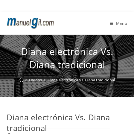
Ir
al
contenido
Menú
Diana electrónica Vs.
Diana tradicional
>
Dardos
>
Diana electrónica Vs. Diana tradicional
Diana electrónica Vs. Diana
tradicional