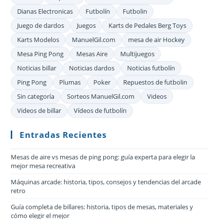
Dianas Electronicas
Futbolín
Futbolin
Juego de dardos
Juegos
Karts de Pedales Berg Toys
Karts Modelos
ManuelGil.com
mesa de air Hockey
Mesa Ping Pong
Mesas Aire
Multijuegos
Noticias billar
Noticias dardos
Noticias futbolín
Ping Pong
Plumas
Poker
Repuestos de futbolin
Sin categoría
Sorteos ManuelGil.com
Videos
Videos de billar
Vídeos de futbolín
Entradas Recientes
Mesas de aire vs mesas de ping pong: guía experta para elegir la
mejor mesa recreativa
Máquinas arcade: historia, tipos, consejos y tendencias del arcade
retro
Guía completa de billares: historia, tipos de mesas, materiales y
cómo elegir el mejor