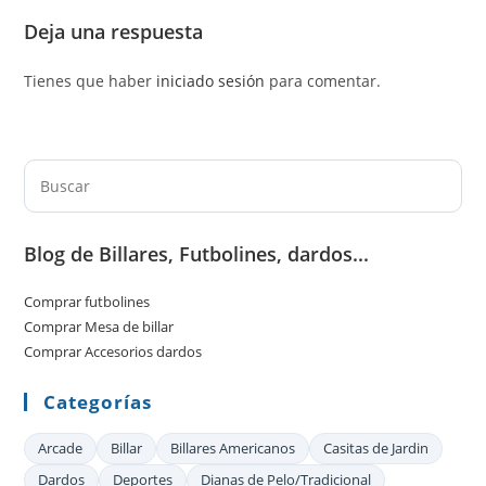
Deja una respuesta
Tienes que haber
iniciado sesión
para comentar.
Pul
Es
par
Blog de Billares, Futbolines, dardos...
cer
el
Comprar futbolines
pan
Comprar Mesa de billar
de
Comprar Accesorios dardos
bú
Categorías
Arcade
Billar
Billares Americanos
Casitas de Jardin
Dardos
Deportes
Dianas de Pelo/Tradicional