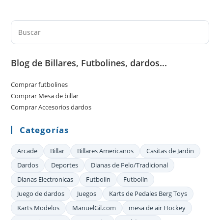
comprar Antes de elegir un modelo, define el objetivo.
¿Quieres un futbolín que resista un uso intensivo
nocturno en…
Pul
Es
par
Blog de Billares, Futbolines, dardos...
cer
el
Comprar futbolines
pan
Comprar Mesa de billar
de
Comprar Accesorios dardos
bú
Categorías
Arcade
Billar
Billares Americanos
Casitas de Jardin
Dardos
Deportes
Dianas de Pelo/Tradicional
Dianas Electronicas
Futbolin
Futbolín
Juego de dardos
Juegos
Karts de Pedales Berg Toys
Karts Modelos
ManuelGil.com
mesa de air Hockey