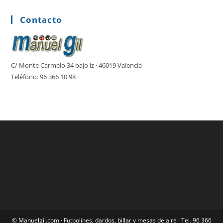
Contacto
C/ Monte Carmelo 34 bajo iz · 46019 Valencia
Teléfono: 96 366 10 98 ·
©
Manuelgil.com
· Futbolines, dardos, billar y mesas de aire · Tel.
96 366