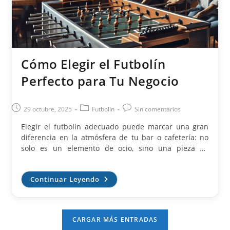
Cómo Elegir el Futbolín
Perfecto para Tu Negocio
Publicación
Categoría
Comentarios
29 octubre, 2025
Futbolín
Sin comentarios
de
de
de
Elegir el futbolín adecuado puede marcar una gran
la
la
la
diferencia en la atmósfera de tu bar o cafetería: no
entrada:
entrada:
entrada:
solo es un elemento de ocio, sino una pieza de
mobiliario que atrae clientes, fomenta la permanencia
y eleva la propuesta de entretenimiento. Para tomar
Cómo
Continuar Leyendo
una decisión acertada conviene valorar varios
Elegir
factores —durabilidad, diseño, coste, experiencia del
El
Futbolín
usuario y mantenimiento— y pensar en cómo se
Perfecto
integrará el futbolín con el resto del espacio y la
Para
CARGAR MÁS ENTRADAS
Tu
clientela que buscas atraer. Factores clave antes de
Negocio