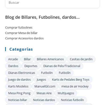
Los
Es
Dardos
par
Blog de Billares, Futbolines, dardos...
cer
el
Comprar futbolines
pan
Comprar Mesa de billar
de
Comprar Accesorios dardos
bú
Categorías
Arcade
Billar
Billares Americanos
Casitas de Jardin
Dardos
Deportes
Dianas de Pelo/Tradicional
Dianas Electronicas
Futbolin
Futbolín
Juego de dardos
Juegos
Karts de Pedales Berg Toys
Karts Modelos
ManuelGil.com
mesa de air Hockey
Mesa Ping Pong
Mesas Aire
Multijuegos
Noticias billar
Noticias dardos
Noticias futbolín