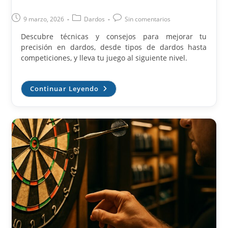
Publicación
Categoría
Comentarios
9 marzo, 2026
Dardos
Sin comentarios
de
de
de
Descubre técnicas y consejos para mejorar tu
la
la
la
precisión en dardos, desde tipos de dardos hasta
entrada:
entrada:
entrada:
competiciones, y lleva tu juego al siguiente nivel.
Dardos:
Continuar Leyendo
Técnica,
Tipos
Y
Competencias
Para
Mejorar
Tu
Precisión