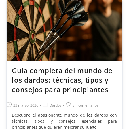
Los
Dardos:
Técnicas,
Tipos
Y
Competiciones
Guía completa del mundo de
los dardos: técnicas, tipos y
consejos para principiantes
Publicación
Categoría
Comentarios
23 marzo, 2026
Dardos
Sin comentarios
de
de
de
Descubre el apasionante mundo de los dardos con
la
la
la
técnicas, tipos y consejos esenciales para
entrada:
entrada:
entrada:
principiantes que quieren mejorar su juego.