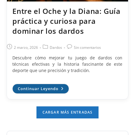
Entre el Oche y la Diana: Guía
práctica y curiosa para
dominar los dardos
Publicación
Categoría
Comentarios
2 marzo, 2026
Dardos
Sin comentarios
de
de
de
Descubre cómo mejorar tu juego de dardos con
la
la
la
técnicas efectivas y la historia fascinante de este
entrada:
entrada:
entrada:
deporte que une precisión y tradición.
Entre
Continuar Leyendo
El
Oche
Y
La
Diana:
CARGAR MÁS ENTRADAS
Guía
Práctica
Y
Curiosa
Para
Pul
Dominar