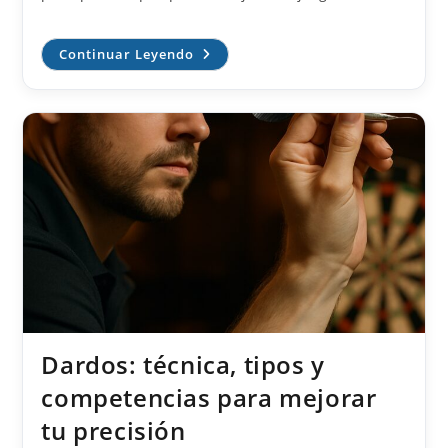
Guía
Continuar Leyendo
Completa
Del
Mundo
De
Los
Dardos:
Técnicas,
Tipos
Y
Consejos
Para
Principiantes
Dardos: técnica, tipos y
competencias para mejorar
tu precisión