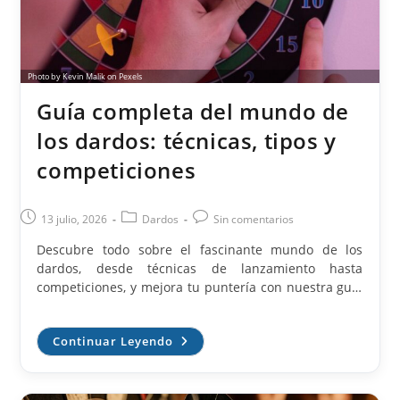
Photo by Kevin Malik on Pexels
Guía completa del mundo de
los dardos: técnicas, tipos y
competiciones
Publicación
Categoría
Comentarios
13 julio, 2026
Dardos
Sin comentarios
de
de
de
Descubre todo sobre el fascinante mundo de los
la
la
la
dardos, desde técnicas de lanzamiento hasta
entrada:
entrada:
entrada:
competiciones, y mejora tu puntería con nuestra guía
completa.
Guía
Continuar Leyendo
Completa
Del
Mundo
De