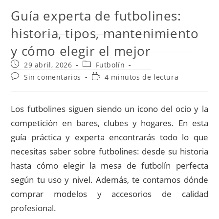
Guía experta de futbolines:
historia, tipos, mantenimiento
y cómo elegir el mejor
Publicación
Categoría
29 abril, 2026
Futbolín
de
de
Comentarios
Tiempo
Sin comentarios
4 minutos de lectura
la
la
de
de
entrada:
entrada:
la
lectura:
entrada:
Los futbolines siguen siendo un icono del ocio y la
competición en bares, clubes y hogares. En esta
guía práctica y experta encontrarás todo lo que
necesitas saber sobre futbolines: desde su historia
hasta cómo elegir la mesa de futbolín perfecta
según tu uso y nivel. Además, te contamos dónde
comprar modelos y accesorios de calidad
profesional.