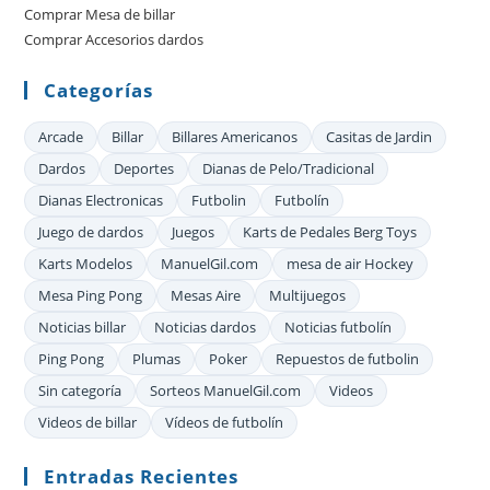
Comprar Mesa de billar
de
Comprar Accesorios dardos
bú
Categorías
Arcade
Billar
Billares Americanos
Casitas de Jardin
Dardos
Deportes
Dianas de Pelo/Tradicional
Dianas Electronicas
Futbolin
Futbolín
Juego de dardos
Juegos
Karts de Pedales Berg Toys
Karts Modelos
ManuelGil.com
mesa de air Hockey
Mesa Ping Pong
Mesas Aire
Multijuegos
Noticias billar
Noticias dardos
Noticias futbolín
Ping Pong
Plumas
Poker
Repuestos de futbolin
Sin categoría
Sorteos ManuelGil.com
Videos
Videos de billar
Vídeos de futbolín
Entradas Recientes