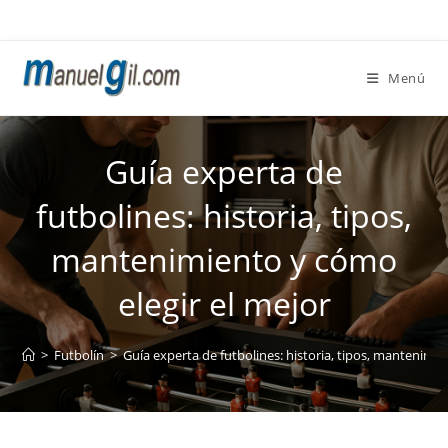
Ir
al
contenido
Menú
Guía experta de
futbolines: historia, tipos,
mantenimiento y cómo
elegir el mejor
>
Futbolín
>
Guía experta de futbolines: historia, tipos, mantenimie